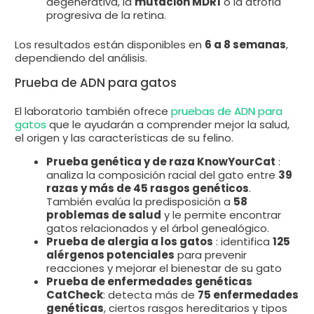
degenerativa, la
mutación MDR1
o la atrofia
progresiva de la retina.
Los resultados están disponibles en
6 a 8 semanas
,
dependiendo del análisis.
Prueba de ADN para gatos
El laboratorio también ofrece
pruebas de ADN para
gatos
que le ayudarán a comprender mejor la salud,
el origen y las características de su felino.
Prueba genética y de raza KnowYourCat
:
analiza la composición racial del gato entre
39
razas y más de 45 rasgos genéticos
.
También evalúa la predisposición a
58
problemas de salud
y le permite encontrar
gatos relacionados y el árbol genealógico.
Prueba de alergia a los gatos
: identifica
125
alérgenos potenciales
para prevenir
reacciones y mejorar el bienestar de su gato
Prueba de enfermedades genéticas
CatCheck
: detecta más de
75 enfermedades
genéticas
, ciertos rasgos hereditarios y tipos